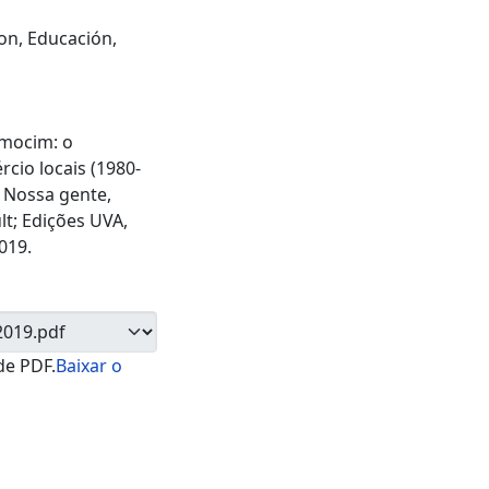
ion
,
Educación
,
amocim: o
cio locais (1980-
. Nossa gente,
lt; Edições UVA,
019.
de PDF.
Baixar o