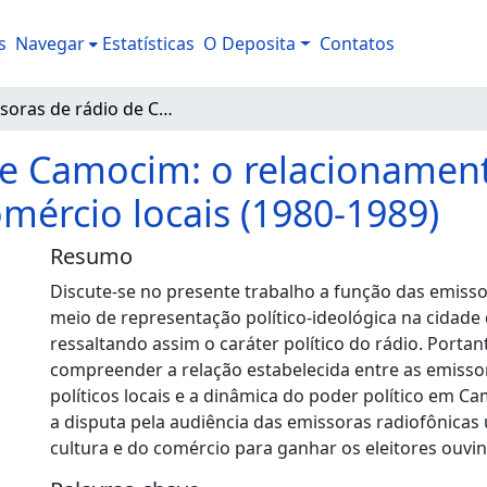
s
Navegar
Estatísticas
O Deposita
Contatos
Emissoras de rádio de Camocim: o relacionamento com grupos políticos, cultura e comércio locais (1980-1989)
de Camocim: o relacioname
comércio locais (1980-1989)
Resumo
Discute-se no presente trabalho a função das emiss
meio de representação político-ideológica na cidad
ressaltando assim o caráter político do rádio. Portan
compreender a relação estabelecida entre as emisso
políticos locais e a dinâmica do poder político em 
a disputa pela audiência das emissoras radiofônicas 
cultura e do comércio para ganhar os eleitores ouvin