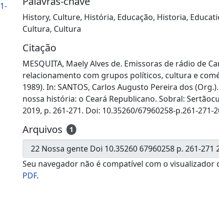
Palavras-chave
1-
History
,
Culture
,
História
,
Educação
,
Historia
,
Educat
Cultura
,
Cultura
Citação
MESQUITA, Maely Alves de. Emissoras de rádio de C
relacionamento com grupos políticos, cultura e comér
1989). In: SANTOS, Carlos Augusto Pereira dos (Org.)
nossa história: o Ceará Republicano. Sobral: Sertãocu
2019, p. 261-271. Doi: 10.35260/67960258-p.261-271-2
Arquivos
1
Seu navegador não é compatível com o visualizador 
PDF
.