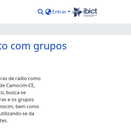
Entrar
nto com grupos
oras de rádio como
e de Camocim-CE,
to, busca-se
ras e os grupos
Camocim, bem como
utilizando-se da
tes.