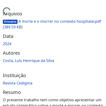
ndo...
Arquivos
A morte e o morrer no contexto hospitalar.pdf
Primário
(389.59 KB)
Data
2024
Autores
Costa, Luís Henrique da Silva
Instituição
Revista Cedigma
Resumo
O presente trabalho tem como objetivo apresentar um
estudo sistemático sobre a morte e morrer no contexto