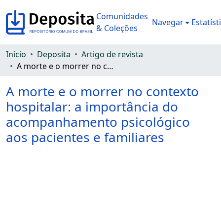
Comunidades
Navegar
Estatíst
& Coleções
Início
Deposita
Artigo de revista
A morte e o morrer no contexto hospitalar: a importância do acompanhamento psicológico aos pacientes e familiares
A morte e o morrer no contexto
hospitalar: a importância do
acompanhamento psicológico
aos pacientes e familiares