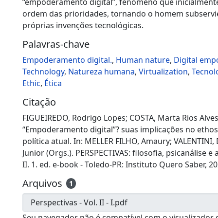
“empoderamento digital”, fenômeno que inicialmente
ordem das prioridades, tornando o homem subservi
próprias invenções tecnológicas.
Palavras-chave
Empoderamento digital.
,
Human nature
,
Digital em
Technology
,
Natureza humana
,
Virtualization
,
Tecnol
Ethic
,
Ética
Citação
FIGUEIREDO, Rodrigo Lopes; COSTA, Marta Rios Alve
“Empoderamento digital”? suas implicações no ethos 
política atual. In: MELLER FILHO, Amaury; VALENTINI,
Junior (Orgs.). PERSPECTIVAS: filosofia, psicanálise e 
II. 1. ed. e-book - Toledo-PR: Instituto Quero Saber, 20
Arquivos
1
Seu navegador não é compatível com o visualizador 