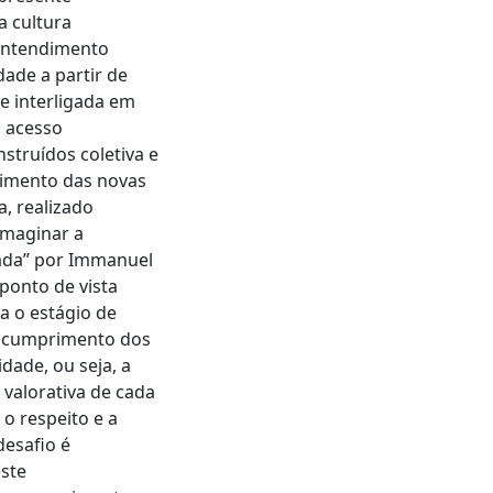
a cultura
 entendimento
ade a partir de
e interligada em
o acesso
struídos coletiva e
vimento das novas
, realizado
imaginar a
zada” por Immanuel
ponto de vista
a o estágio de
o cumprimento dos
dade, ou seja, a
 valorativa de cada
o respeito e a
desafio é
este