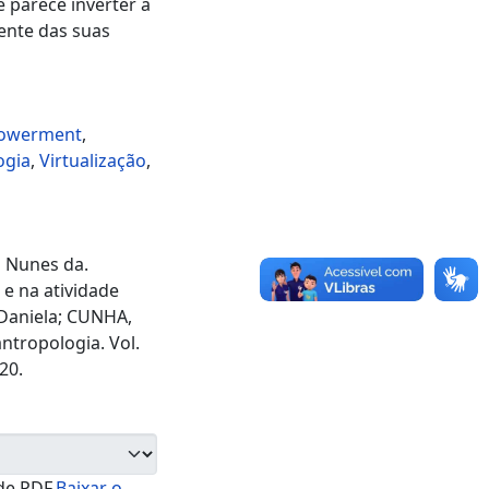
 parece inverter a
ente das suas
powerment
,
ogia
,
Virtualização
,
s Nunes da.
e na atividade
 Daniela; CUNHA,
antropologia. Vol.
20.
de PDF.
Baixar o