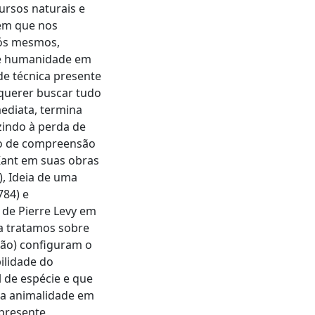
ursos naturais e
em que nos
nós mesmos,
 e humanidade em
de técnica presente
querer buscar tudo
mediata, termina
uzindo à perda de
so de compreensão
Kant em suas obras
, Ideia de uma
784) e
 de Pierre Levy em
na tratamos sobre
ação) configuram o
ilidade do
 de espécie e que
da animalidade em
 presente