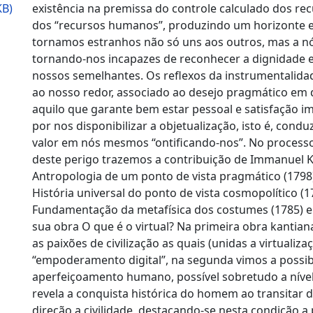
KB)
existência na premissa do controle calculado dos rec
dos “recursos humanos”, produzindo um horizonte 
tornamos estranhos não só uns aos outros, mas a 
tornando-nos incapazes de reconhecer a dignidade
nossos semelhantes. Os reflexos da instrumentalida
ao nosso redor, associado ao desejo pragmático em 
aquilo que garante bem estar pessoal e satisfação i
por nos disponibilizar a objetualização, isto é, cond
valor em nós mesmos “ontificando-nos”. No proces
deste perigo trazemos a contribuição de Immanuel 
Antropologia de um ponto de vista pragmático (1798)
História universal do ponto de vista cosmopolítico (1
Fundamentação da metafísica dos costumes (1785) e
sua obra O que é o virtual? Na primeira obra kantia
as paixões de civilização as quais (unidas a virtualiz
“empoderamento digital”, na segunda vimos a possib
aperfeiçoamento humano, possível sobretudo a nível
revela a conquista histórica do homem ao transitar 
direção a civilidade, destacando-se nesta condição a