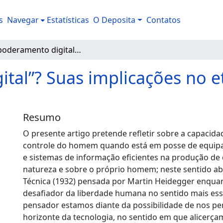
s
Navegar
Estatísticas
O Deposita
Contatos
“Empoderamento digital”? Suas implicações no ethos e na atividade política atual
al”? Suas implicações no et
Resumo
O presente artigo pretende refletir sobre a capacidad
controle do homem quando está em posse de equipa
e sistemas de informação eficientes na produção de
natureza e sobre o próprio homem; neste sentido a
Técnica (1932) pensada por Martin Heidegger enqu
desafiador da liberdade humana no sentido mais ess
pensador estamos diante da possibilidade de nos p
horizonte da tecnologia, no sentido em que alicerça