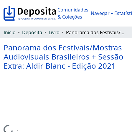
Comunidades
Navegar
Estatíst
& Coleções
Início
Deposita
Livro
Panorama dos Festivais/Mostras Audiovisuais Brasileiros + Sessão Extra: Aldir Blanc - Edição 2021
Panorama dos Festivais/Mostras
Audiovisuais Brasileiros + Sessão
Extra: Aldir Blanc - Edição 2021