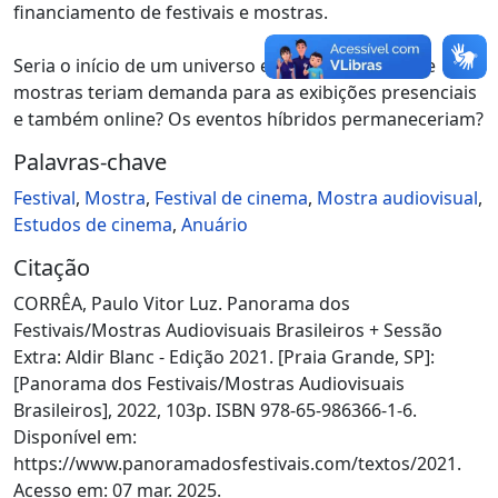
financiamento de festivais e mostras.
Seria o início de um universo em que os festivais e
mostras teriam demanda para as exibições presenciais
e também online? Os eventos híbridos permaneceriam?
Palavras-chave
Festival
,
Mostra
,
Festival de cinema
,
Mostra audiovisual
,
Estudos de cinema
,
Anuário
Citação
CORRÊA, Paulo Vitor Luz. Panorama dos
Festivais/Mostras Audiovisuais Brasileiros + Sessão
Extra: Aldir Blanc - Edição 2021. [Praia Grande, SP]:
[Panorama dos Festivais/Mostras Audiovisuais
Brasileiros], 2022, 103p. ISBN 978-65-986366-1-6.
Disponível em:
https://www.panoramadosfestivais.com/textos/2021.
Acesso em: 07 mar. 2025.