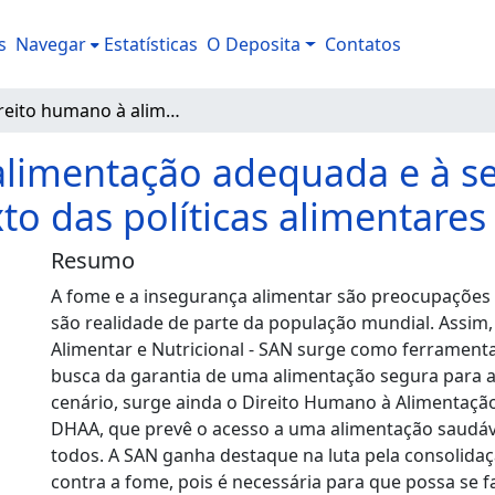
s
Navegar
Estatísticas
O Deposita
Contatos
O direito humano à alimentação adequada e à segurança alimentar e nutricional no contexto das políticas alimentares brasileiras
alimentação adequada e à s
to das políticas alimentares 
Resumo
A fome e a insegurança alimentar são preocupações a
são realidade de parte da população mundial. Assim
Alimentar e Nutricional - SAN surge como ferramenta
busca da garantia de uma alimentação segura para 
cenário, surge ainda o Direito Humano à Alimentaçã
DHAA, que prevê o acesso a uma alimentação saudáv
todos. A SAN ganha destaque na luta pela consolida
contra a fome, pois é necessária para que possa se f