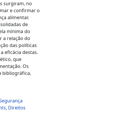
s surgiram, no
irmar e confirmar o
ça alimentar.
nsolidadas de
ela mínima do
r a relação do
ão das políticas
a eficácia destas.
ético, que
imentação. Os
bibliográfica,
Segurança
hts
,
Direitos