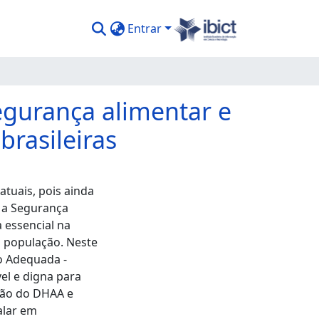
Entrar
egurança alimentar e
brasileiras
tuais, pois ainda
, a Segurança
 essencial na
a população. Neste
o Adequada -
el e digna para
ção do DHAA e
alar em