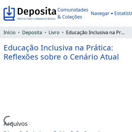
Comunidades
Navegar
Estatíst
& Coleções
Início
Deposita
Livro
Educação Inclusiva na Prática: Reflexões sobre o Cenário Atual
Educação Inclusiva na Prática:
Reflexões sobre o Cenário Atual
Arquivos