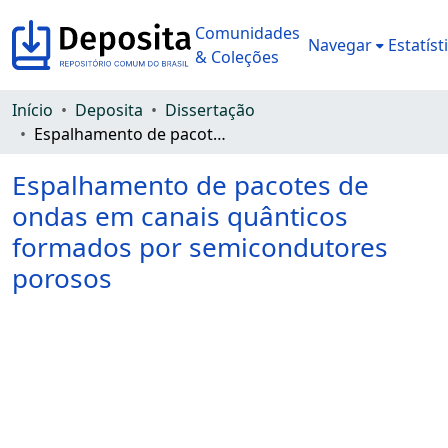
Comunidades
Navegar
Estatíst
& Coleções
Início
Deposita
Dissertação
Espalhamento de pacotes de ondas em canais quânticos formados por semicondutores porosos
Espalhamento de pacotes de
ondas em canais quânticos
formados por semicondutores
porosos