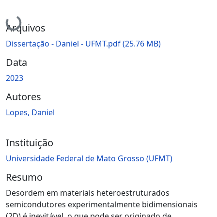
Carregando...
Arquivos
Dissertação - Daniel - UFMT.pdf
(25.76 MB)
Data
2023
Autores
Lopes, Daniel
Instituição
Universidade Federal de Mato Grosso (UFMT)
Resumo
Desordem em materiais heteroestruturados
semicondutores experimentalmente bidimensionais
(2D) é inevitável, o que pode ser originado de