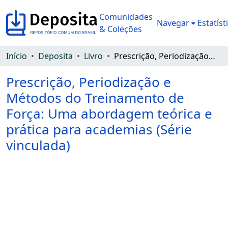
Comunidades
Navegar
Estatíst
& Coleções
Início
Deposita
Livro
Prescrição, Periodização e Métodos do Treinamento de Força: Uma abordagem teórica e prática para academias (Série vinculada)
Prescrição, Periodização e
Métodos do Treinamento de
Força: Uma abordagem teórica e
prática para academias (Série
vinculada)