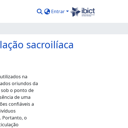
Entrar
lação sacroilíaca
utilizados na
chados oriundos da
s sob o ponto de
usência de uma
ões confiáveis a
divíduos
 Portanto, o
ticulação