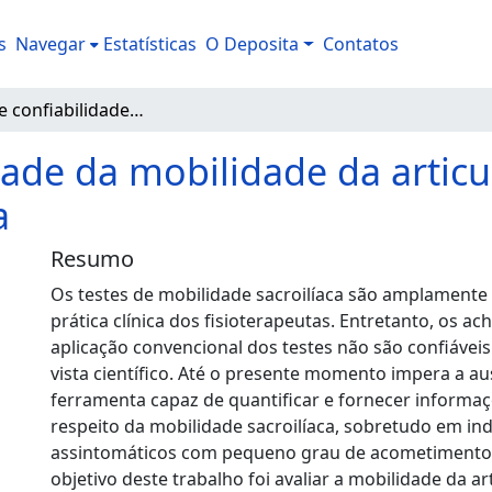
s
Navegar
Estatísticas
O Deposita
Contatos
Estudo de confiabilidade da mobilidade da articulação sacroilíaca através da cinemetria
dade da mobilidade da articu
a
Resumo
Os testes de mobilidade sacroilíaca são amplamente 
prática clínica dos fisioterapeutas. Entretanto, os a
aplicação convencional dos testes não são confiávei
vista científico. Até o presente momento impera a a
ferramenta capaz de quantificar e fornecer informaç
respeito da mobilidade sacroilíaca, sobretudo em in
assintomáticos com pequeno grau de acometimento.
objetivo deste trabalho foi avaliar a mobilidade da ar