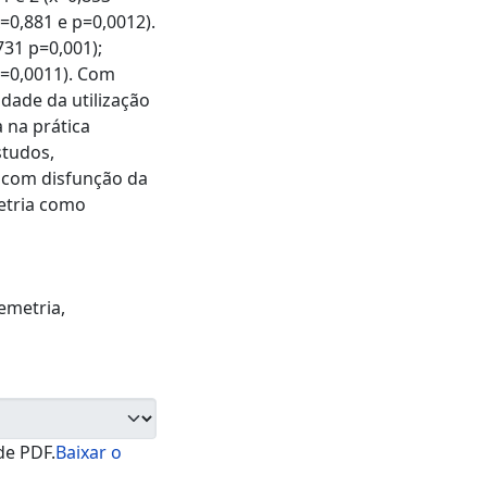
x=0,881 e p=0,0012).
731 p=0,001);
 p=0,0011). Com
dade da utilização
 na prática
studos,
 com disfunção da
metria como
emetria
,
de PDF.
Baixar o