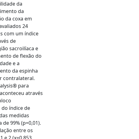
ilidade da
vimento da
xão da coxa em
avaliados 24
nos com um índice
avés de
ão sacroilíaca e
mento de flexão do
idade e a
mento da espinha
 contralateral.
alysis® para
 aconteceu através
bloco
 do índice de
e das medidas
a de 99% (p=0,01).
lação entre os
 1 e 2 (x=0,853