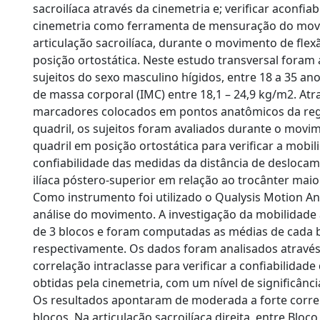
a
sacroilíaca através da cinemetria e; verificar aconfiab
cinemetria como ferramenta de mensuração do mo
articulação sacroilíaca, durante o movimento de fle
posição ortostática. Neste estudo transversal foram 
sujeitos do sexo masculino hígidos, entre 18 a 35 a
de massa corporal (IMC) entre 18,1 – 24,9 kg/m2. Atr
marcadores colocados em pontos anatômicos da regi
quadril, os sujeitos foram avaliados durante o movi
quadril em posição ortostática para verificar a mobil
confiabilidade das medidas da distância de desloca
ilíaca póstero-superior em relação ao trocânter maior
Como instrumento foi utilizado o Qualysis Motion An
análise do movimento. A investigação da mobilidade
de 3 blocos e foram computadas as médias de cada 
respectivamente. Os dados foram analisados através
correlação intraclasse para verificar a confiabilidad
obtidas pela cinemetria, com um nível de significânci
Os resultados apontaram de moderada a forte corre
blocos. Na articulação sacroilíaca direita, entre Bloco